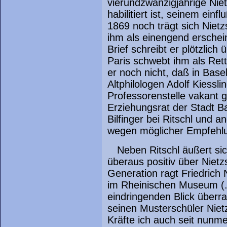
vierundzwanzigjährige Nie
habilitiert ist, seinem ein
1869 noch trägt sich Niet
ihm als einengend erschei
Brief schreibt er plötzlic
Paris schwebt ihm als Re
er noch nicht, daß in Ba
Altphilologen Adolf Kiessl
Professorenstelle vakant 
Erziehungsrat der Stadt B
Bilfinger bei Ritschl und 
wegen möglicher Empfehlu
Neben Ritschl äußert s
überaus positiv über Nietz
Generation ragt Friedrich 
im Rheinischen Museum (..
eindringenden Blick überra
seinen Musterschüler Niet
Kräfte ich auch seit nunm