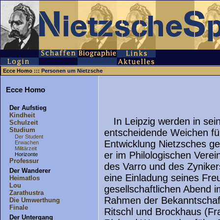
Ecce Homo :::
Personen um Nietzsche
Ecce Homo
Der Aufstieg
Kindheit
In Leipzig werden in se
Schulzeit
Studium
entscheidende Weichen für 
Der Student
Entwicklung Nietzsches g
Erwachen
Militärzeit
er im Philologischen Verei
Horizonte
Professur
des Varro und des Zynikers
Der Wanderer
eine Einladung seines Fr
Heimatlos
Lou
gesellschaftlichen Abend 
Zarathustra
Rahmen der Bekanntschaf
Die Umwerthung
Finale
Ritschl und Brockhaus (Fr
Der Untergang