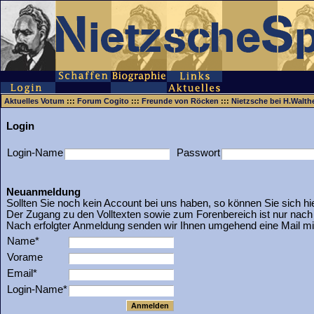
Aktuelles Votum
:::
Forum Cogito
:::
Freunde von Röcken
:::
Nietzsche bei H.Walth
Login
Login-Name
Passwort
Neuanmeldung
Sollten Sie noch kein Account bei uns haben, so können Sie sich hi
Der Zugang zu den Volltexten sowie zum Forenbereich ist nur nac
Nach erfolgter Anmeldung senden wir Ihnen umgehend eine Mail m
Name*
Vorame
Email*
Login-Name*