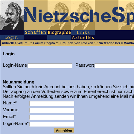
Aktuelles Votum
:::
Forum Cogito
:::
Freunde von Röcken
:::
Nietzsche bei H.Walth
Login
Login-Name
Passwort
Neuanmeldung
Sollten Sie noch kein Account bei uns haben, so können Sie sich hi
Der Zugang zu den Volltexten sowie zum Forenbereich ist nur nac
Nach erfolgter Anmeldung senden wir Ihnen umgehend eine Mail m
Name*
Vorame
Email*
Login-Name*